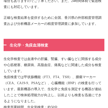
場合もありますのでご了承ください。また、24時間体制で緊急検
査にも対応しています。
正確な検査結果を提供するために全国、香川県の外部精度管理調
査および分析機器メーカーの精度管理調査に参加しています。
生化学・免疫血清検査
生化学検査では血液中の肝臓、腎臓、すい臓などに関係する成分
や心筋梗塞、糖尿病、高脂血症、痛風などに関連した成分を検査
しています。
免疫検査では甲状腺機能（FT3、FT4、TSH）、腫瘍マーカー
（CEA、CA19-9、PSAなど）、心臓機能（BNP）の検査を行って
います。最新機器の導入で、生化学と免疫を測定する機器が連結
したことで検体処理能力が向上し、以前よりも検査を迅速にでき
るようになりました。
検査所要時間 生化学検査：約50分